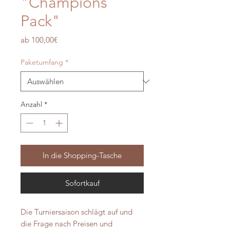
"Champions
Pack"
Sale-
ab
100,00€
Preis
Paketumfang
*
Anzahl
*
In die Shopping-Tasche
Sofortkauf
Die Turniersaison schlägt auf und
die Frage nach Preisen und