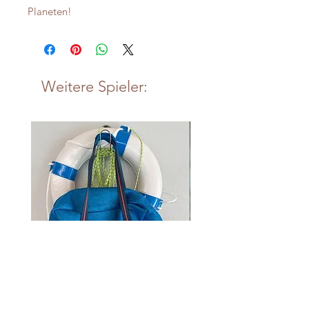
Planeten!
Weitere Spieler:
Kleiner Weekender "LOVE:40
Anhänger "Für