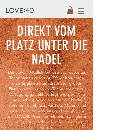
DIREKT VOM
PLATZ UNTER DIE
NADEL
Die LOVE:40-Kollektion wird aus recycelten
Tennisplanen gefertigt. Die gebrauchten,
ursprünglich 24 Quadratmeter großen
Planen werden uns von Tennisvereinen zur
Verfügung gestellt, zerlegt und per Hand
gewaschen, bevor sie unter die Nadel
kommen. Kombiniert wird das Material mit
einer Kunstleder-Variation, die eigens für
die LOVE:40-Produkte mit einem Zulieferer
aus der Automobilindustrie entwickelt
wurde.