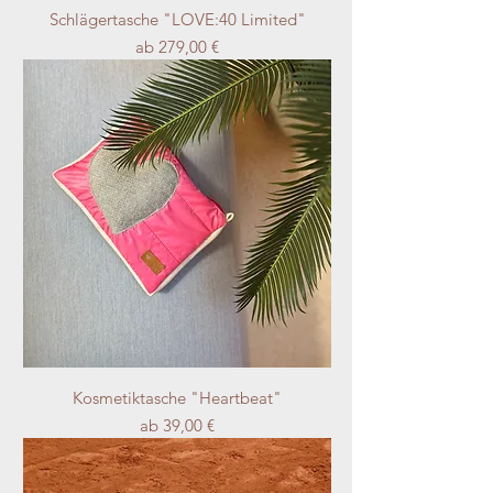
Schlägertasche "LOVE:40 Limited"
Sale-Preis
ab
279,00 €
Kosmetiktasche "Heartbeat"
Sale-Preis
ab
39,00 €