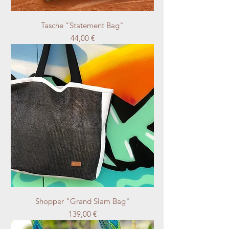
Tasche "Statement Bag"
Preis
44,00 €
Shopper "Grand Slam Bag"
Preis
139,00 €