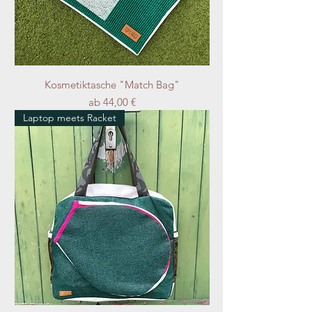
Kosmetiktasche "Match Bag"
Sale-Preis
ab
44,00 €
Laptop meets Racket