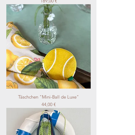
Preis
189,00 €
Täschchen "Mini-Ball de Luxe"
Preis
44,00 €