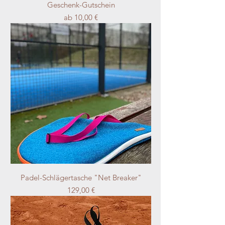
Geschenk-Gutschein
Sale-Preis
ab
10,00 €
Padel-Schlägertasche "Net Breaker"
Preis
129,00 €