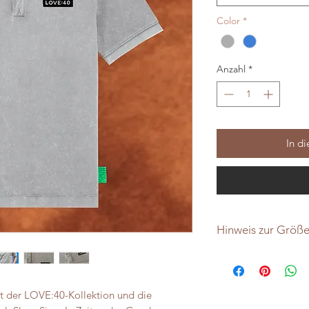
Color
*
Anzahl
*
In d
Hinweis zur Größ
Das Polo-Shirt hat ei
der Größe für Herr
Damen, bitte lieber
rt der LOVE:40-Kollektion und die