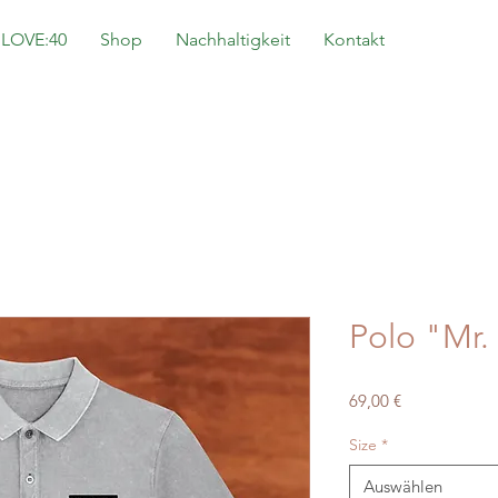
 LOVE:40
Shop
Nachhaltigkeit
Kontakt
Polo "Mr.
Preis
69,00 €
Size
*
Auswählen